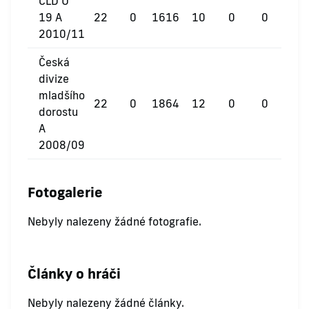
ČLD U
19 A
22
0
1616
10
0
0
2010/11
Česká
divize
mladšího
22
0
1864
12
0
0
dorostu
A
2008/09
Fotogalerie
Nebyly nalezeny žádné fotografie.
Články o hráči
Nebyly nalezeny žádné články.