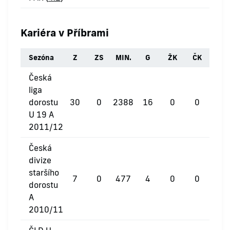
Kariéra v Příbrami
Sezóna
Z
ZS
MIN.
G
ŽK
ČK
Česká
liga
dorostu
30
0
2388
16
0
0
U 19 A
2011/12
Česká
divize
staršího
7
0
477
4
0
0
dorostu
A
2010/11