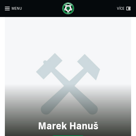
MENU
VÍCE
Marek Hanuš