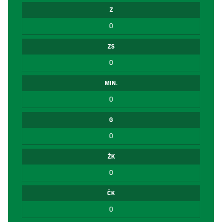
Z
0
ZS
0
MIN.
0
G
0
ŽK
0
ČK
0