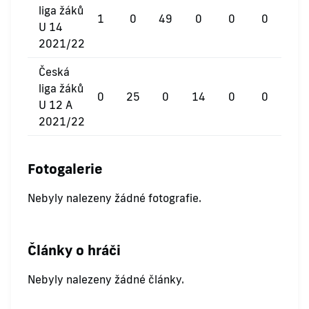
liga žáků
1
0
49
0
0
0
U 14
2021/22
Česká
liga žáků
0
25
0
14
0
0
U 12 A
2021/22
Fotogalerie
Nebyly nalezeny žádné fotografie.
Články o hráči
Nebyly nalezeny žádné články.