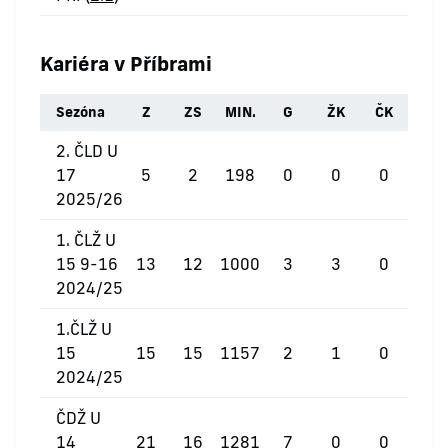
Kariéra v Příbrami
Sezóna
Z
ZS
MIN.
G
ŽK
ČK
2. ČLD U
17
5
2
198
0
0
0
2025/26
1. ČLŽ U
15 9-16
13
12
1000
3
3
0
2024/25
1.ČLŽ U
15
15
15
1157
2
1
0
2024/25
ČDŽ U
14
21
16
1281
7
0
0