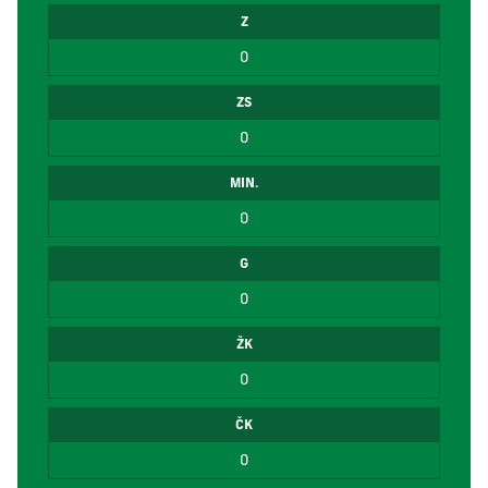
Z
0
ZS
0
MIN.
0
G
0
ŽK
0
ČK
0