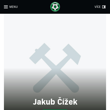
MENU
VÍCE
Jakub Čížek