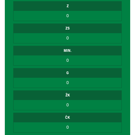
Z
0
ZS
0
MIN.
0
G
0
ŽK
0
ČK
0