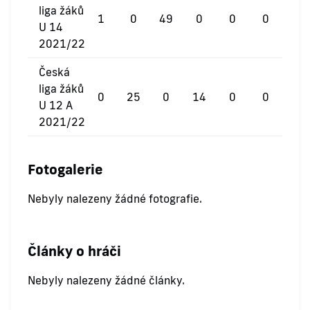
liga žáků
1
0
49
0
0
0
U 14
2021/22
Česká
liga žáků
0
25
0
14
0
0
U 12 A
2021/22
Fotogalerie
Nebyly nalezeny žádné fotografie.
Články o hráči
Nebyly nalezeny žádné články.