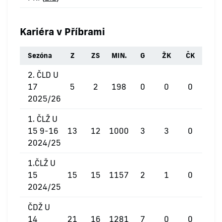
Kariéra v Příbrami
Sezóna
Z
ZS
MIN.
G
ŽK
ČK
2. ČLD U
17
5
2
198
0
0
0
2025/26
1. ČLŽ U
15 9-16
13
12
1000
3
3
0
2024/25
1.ČLŽ U
15
15
15
1157
2
1
0
2024/25
ČDŽ U
14
21
16
1281
7
0
0