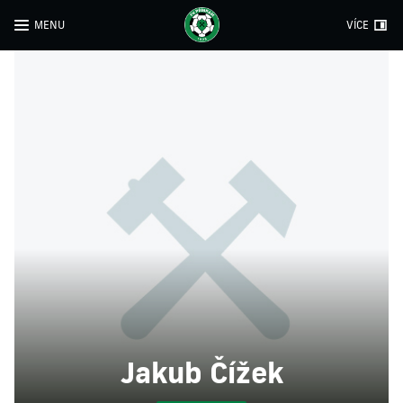
MENU
VÍCE
Jakub Čížek