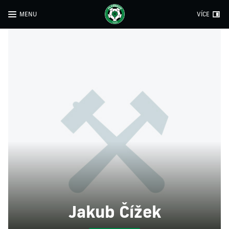
MENU
VÍCE
Jakub Čížek