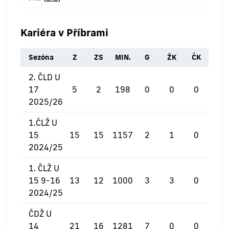
Kariéra v Příbrami
Sezóna
Z
ZS
MIN.
G
ŽK
ČK
2. ČLD U
17
5
2
198
0
0
0
2025/26
1.ČLŽ U
15
15
15
1157
2
1
0
2024/25
1. ČLŽ U
15 9-16
13
12
1000
3
3
0
2024/25
ČDŽ U
14
21
16
1281
7
0
0