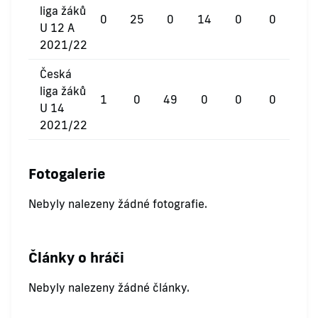
liga žáků
0
25
0
14
0
0
U 12 A
2021/22
Česká
liga žáků
1
0
49
0
0
0
U 14
2021/22
Fotogalerie
Nebyly nalezeny žádné fotografie.
Články o hráči
Nebyly nalezeny žádné články.