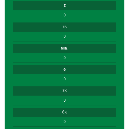
Z
0
ZS
0
MIN.
0
G
0
ŽK
0
ČK
0