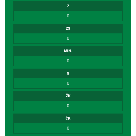
Z
0
ZS
0
MIN.
0
G
0
ŽK
0
ČK
0