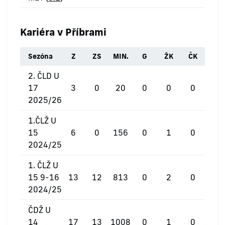
Kariéra v Příbrami
Sezóna
Z
ZS
MIN.
G
ŽK
ČK
2. ČLD U
17
3
0
20
0
0
0
2025/26
1.ČLŽ U
15
6
0
156
0
1
0
2024/25
1. ČLŽ U
15 9-16
13
12
813
0
2
0
2024/25
ČDŽ U
14
17
13
1008
0
1
0