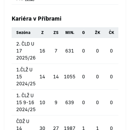
Kariéra v Příbrami
Sezóna
Z
ZS
MIN.
G
ŽK
ČK
2. ČLD U
17
16
7
631
0
0
0
2025/26
1.ČLŽ U
15
14
14
1055
0
0
0
2024/25
1. ČLŽ U
15 9-16
10
9
639
0
0
0
2024/25
ČDŽ U
14
30
27
1987
1
1
0