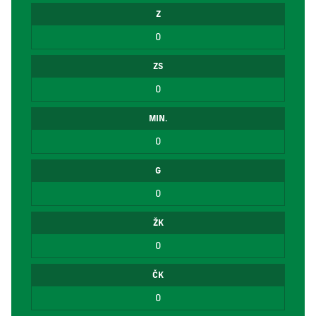
Z
0
ZS
0
MIN.
0
G
0
ŽK
0
ČK
0