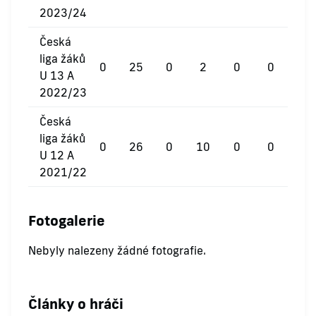
2023/24
Česká
liga žáků
0
25
0
2
0
0
U 13 A
2022/23
Česká
liga žáků
0
26
0
10
0
0
U 12 A
2021/22
Fotogalerie
Nebyly nalezeny žádné fotografie.
Články o hráči