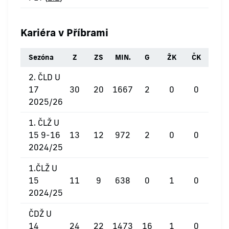
Kariéra v Příbrami
Sezóna
Z
ZS
MIN.
G
ŽK
ČK
2. ČLD U
17
30
20
1667
2
0
0
2025/26
1. ČLŽ U
15 9-16
13
12
972
2
0
0
2024/25
1.ČLŽ U
15
11
9
638
0
1
0
2024/25
ČDŽ U
14
24
22
1473
16
1
0