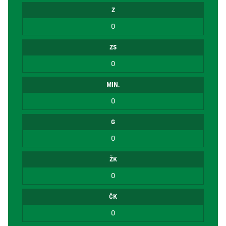
Z
0
ZS
0
MIN.
0
G
0
ŽK
0
ČK
0