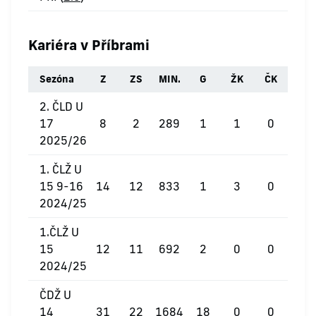
Kariéra v Příbrami
Sezóna
Z
ZS
MIN.
G
ŽK
ČK
2. ČLD U
17
8
2
289
1
1
0
2025/26
1. ČLŽ U
15 9-16
14
12
833
1
3
0
2024/25
1.ČLŽ U
15
12
11
692
2
0
0
2024/25
ČDŽ U
14
31
22
1684
18
0
0