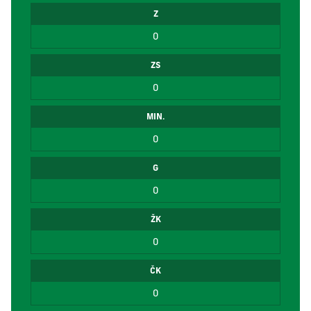
Z
0
ZS
0
MIN.
0
G
0
ŽK
0
ČK
0