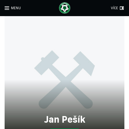
MENU
VÍCE
Jan Pešík