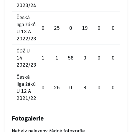
2023/24
Česká
liga žáků
0
25
0
19
0
0
U 13 A
2022/23
ČDŽ U
14
1
1
58
0
0
0
2022/23
Česká
liga žáků
0
26
0
8
0
0
U 12 A
2021/22
Fotogalerie
Nebyly nalezeny žádné fotografie.