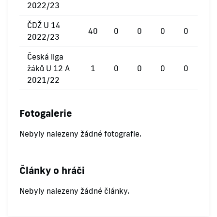
2022/23
ČDŽ U 14
40
0
0
0
0
2022/23
Česká liga
žáků U 12 A
1
0
0
0
0
2021/22
Fotogalerie
Nebyly nalezeny žádné fotografie.
Články o hráči
Nebyly nalezeny žádné články.