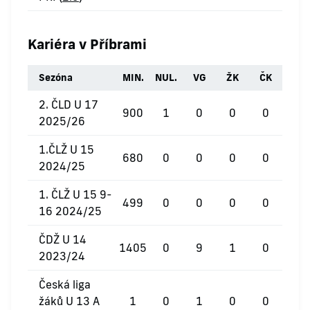
Kariéra v Příbrami
Sezóna
MIN.
NUL.
VG
ŽK
ČK
2. ČLD U 17
900
1
0
0
0
2025/26
1.ČLŽ U 15
680
0
0
0
0
2024/25
1. ČLŽ U 15 9-
499
0
0
0
0
16 2024/25
ČDŽ U 14
1405
0
9
1
0
2023/24
Česká liga
žáků U 13 A
1
0
1
0
0