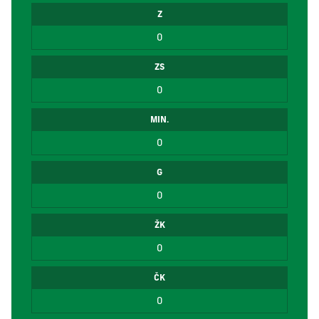
Z
0
ZS
0
MIN.
0
G
0
ŽK
0
ČK
0