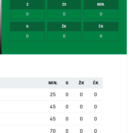
Z
ZS
MIN.
0
0
0
G
ŽK
ČK
0
0
0
MIN.
G
ŽK
ČK
25
0
0
0
45
0
0
0
45
0
0
0
70
0
0
0