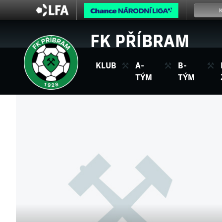
FK PŘÍBRAM
KLUB
A-
B-
TÝM
TÝM