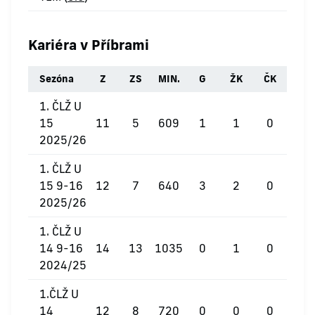
Kariéra v Příbrami
Sezóna
Z
ZS
MIN.
G
ŽK
ČK
1. ČLŽ U
15
11
5
609
1
1
0
2025/26
1. ČLŽ U
15 9-16
12
7
640
3
2
0
2025/26
1. ČLŽ U
14 9-16
14
13
1035
0
1
0
2024/25
1.ČLŽ U
14
12
8
720
0
0
0