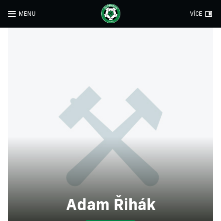
MENU
VÍCE
Adam Řihák