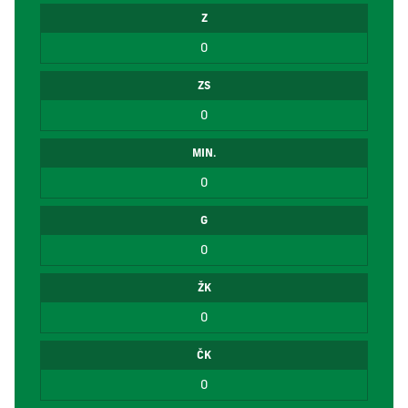
Z
0
ZS
0
MIN.
0
G
0
ŽK
0
ČK
0