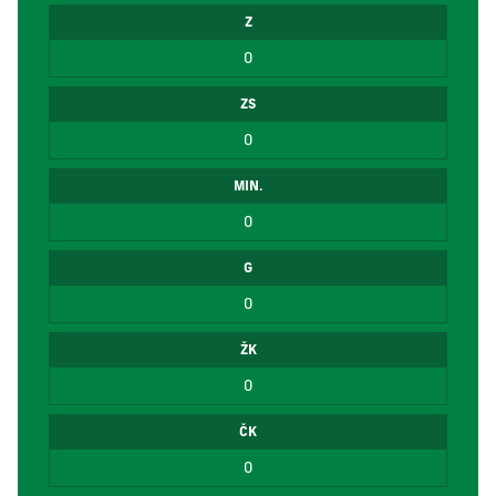
Z
0
ZS
0
MIN.
0
G
0
ŽK
0
ČK
0