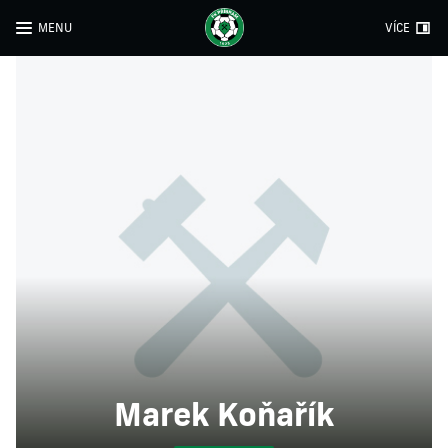
MENU
VÍCE
Marek Koňařík