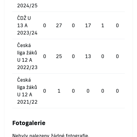
2024/25
ČDŽ U
13 A
0
27
0
17
1
0
2023/24
Česká
liga žáků
0
25
0
13
0
0
U 12 A
2022/23
Česká
liga žáků
0
1
0
0
0
0
U 12 A
2021/22
Fotogalerie
Nebyly nalezeny žádné fotografie.