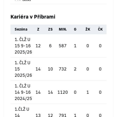
Kariéra v Příbrami
Sezóna
Z
ZS
MIN.
G
ŽK
ČK
1. ČLŽ U
15 9-16
12
6
587
1
0
0
2025/26
1. ČLŽ U
15
14
10
732
2
0
0
2025/26
1. ČLŽ U
14 9-16
14
14
1120
0
1
0
2024/25
1.ČLŽ U
14
13
12
791
1
0
0