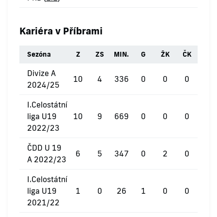
Kariéra v Příbrami
Sezóna
Z
ZS
MIN.
G
ŽK
ČK
Divize A
10
4
336
0
0
0
2024/25
I.Celostátní
liga U19
10
9
669
0
0
0
2022/23
ČDD U 19
6
5
347
0
2
0
A 2022/23
I.Celostátní
liga U19
1
0
26
1
0
0
2021/22