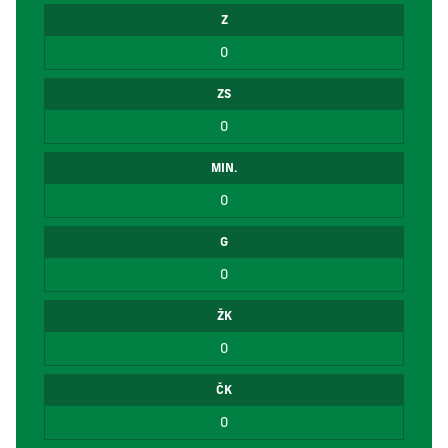
Z
0
ZS
0
MIN.
0
G
0
ŽK
0
ČK
0