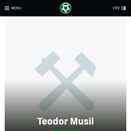
MENU
VÍCE
Teodor Musil