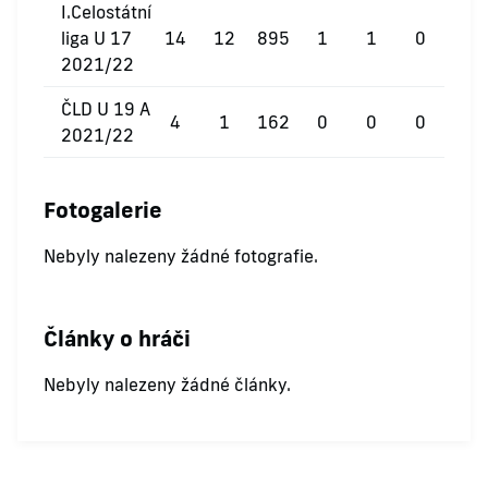
I.Celostátní
liga U 17
14
12
895
1
1
0
2021/22
ČLD U 19 A
4
1
162
0
0
0
2021/22
Fotogalerie
Nebyly nalezeny žádné fotografie.
Články o hráči
Nebyly nalezeny žádné články.