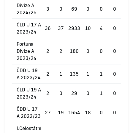
Divize A
3
0
69
0
0
0
2024/25
ČLD U 17 A
36
37
2933
10
4
0
2023/24
Fortuna
Divize A
2
2
180
0
0
0
2023/24
ČDD U 19
2
1
135
1
1
0
A 2023/24
ČLD U 19 A
2
0
29
0
1
0
2023/24
ČDD U 17
27
19
1654
18
0
0
A 2022/23
I.Celostátní