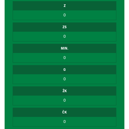
Z
0
ZS
0
MIN.
0
G
0
ŽK
0
ČK
0