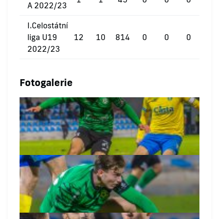
A 2022/23
I.Celostátní
liga U19
12
10
814
0
0
0
2022/23
Fotogalerie