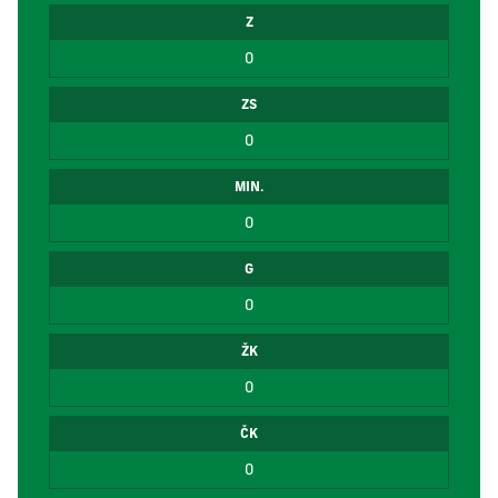
Z
0
ZS
0
MIN.
0
G
0
ŽK
0
ČK
0