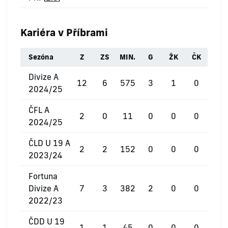
Kariéra v Příbrami
Sezóna
Z
ZS
MIN.
G
ŽK
ČK
Divize A
12
6
575
3
1
0
2024/25
ČFL A
2
0
11
0
0
0
2024/25
ČLD U 19 A
2
2
152
0
0
0
2023/24
Fortuna
Divize A
7
3
382
2
0
0
2022/23
ČDD U 19
1
1
45
0
0
0