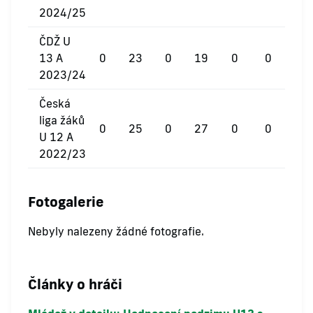
2024/25
ČDŽ U
13 A
0
23
0
19
0
0
2023/24
Česká
liga žáků
0
25
0
27
0
0
U 12 A
2022/23
Fotogalerie
Nebyly nalezeny žádné fotografie.
Články o hráči