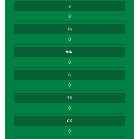
Z
0
ZS
0
MIN.
0
G
0
ŽK
0
ČK
0