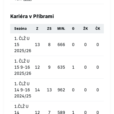
Kariéra v Příbrami
Sezóna
Z
ZS
MIN.
G
ŽK
ČK
1. ČLŽ U
15
13
8
666
0
0
0
2025/26
1. ČLŽ U
15 9-16
12
9
635
1
0
0
2025/26
1. ČLŽ U
14 9-16
14
13
962
0
0
0
2024/25
1.ČLŽ U
14
12
7
589
1
0
0