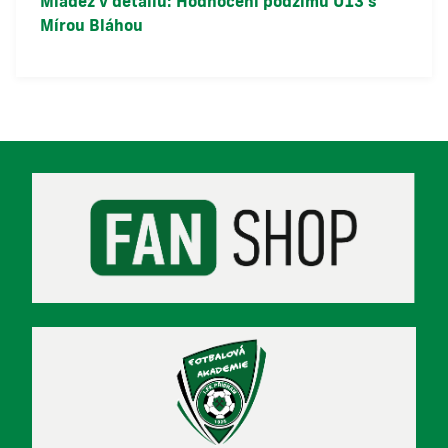
Mládež v detailu: Hodnocení podzimu U13 s
Mírou Bláhou