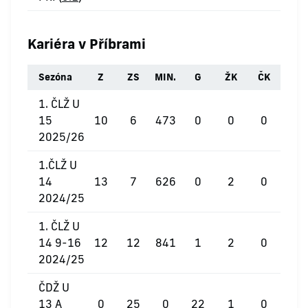
Kariéra v Příbrami
Sezóna
Z
ZS
MIN.
G
ŽK
ČK
1. ČLŽ U
15
10
6
473
0
0
0
2025/26
1.ČLŽ U
14
13
7
626
0
2
0
2024/25
1. ČLŽ U
14 9-16
12
12
841
1
2
0
2024/25
ČDŽ U
13 A
0
25
0
22
1
0