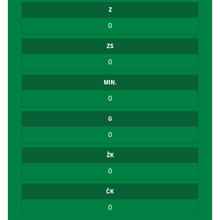
Z
0
ZS
0
MIN.
0
G
0
ŽK
0
ČK
0