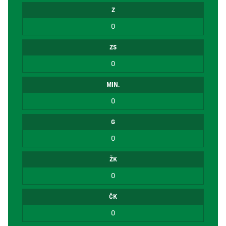
Z
0
ZS
0
MIN.
0
G
0
ŽK
0
ČK
0