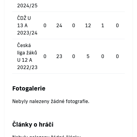
2024/25
ČDŽ U
13 A
0
24
0
12
1
0
2023/24
Česká
liga žáků
0
23
0
5
0
0
U 12 A
2022/23
Fotogalerie
Nebyly nalezeny žádné fotografie.
Články o hráči