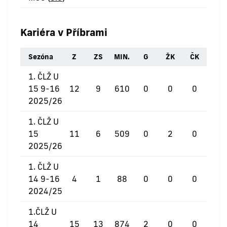
Kariéra v Příbrami
Sezóna
Z
ZS
MIN.
G
ŽK
ČK
1. ČLŽ U
15 9-16
12
9
610
0
0
0
2025/26
1. ČLŽ U
15
11
6
509
0
2
0
2025/26
1. ČLŽ U
14 9-16
4
1
88
0
0
0
2024/25
1.ČLŽ U
14
15
13
874
2
0
0