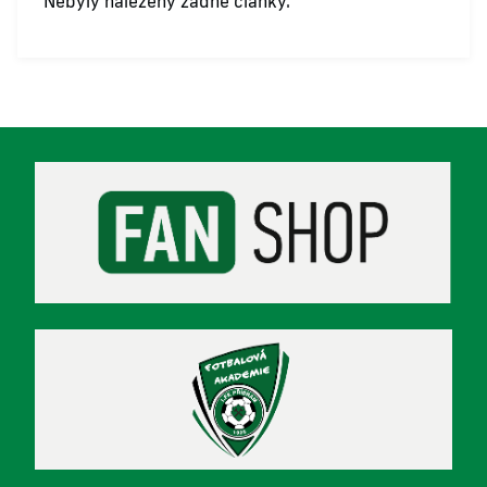
Nebyly nalezeny žádné články.