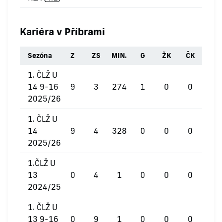
Kariéra v Příbrami
Sezóna
Z
ZS
MIN.
G
ŽK
ČK
1. ČLŽ U
14 9-16
9
3
274
1
0
0
2025/26
1. ČLŽ U
14
9
4
328
0
0
0
2025/26
1.ČLŽ U
13
0
4
1
0
0
0
2024/25
1. ČLŽ U
13 9-16
0
9
1
0
0
0