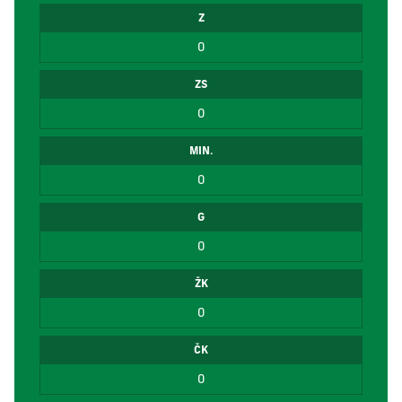
Z
0
ZS
0
MIN.
0
G
0
ŽK
0
ČK
0