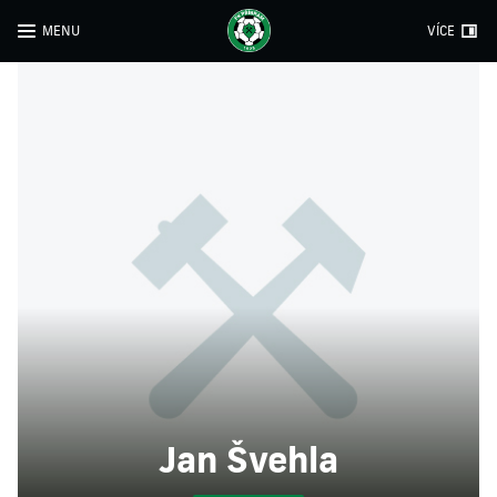
MENU
VÍCE
Jan Švehla