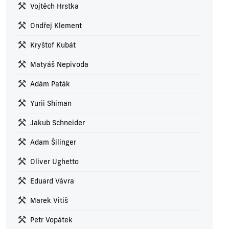
Vojtěch Hrstka
Ondřej Klement
Kryštof Kubát
Matyáš Nepivoda
Adám Paták
Yurii Shiman
Jakub Schneider
Adam Šilinger
Oliver Ughetto
Eduard Vávra
Marek Vitiš
Petr Vopátek