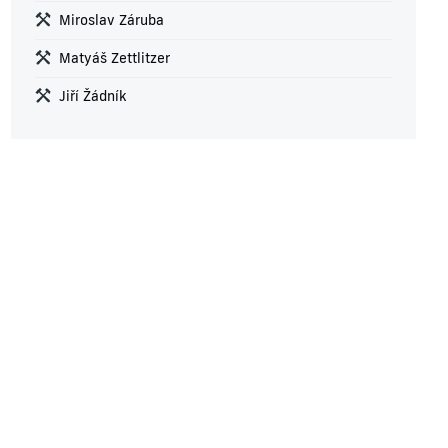
Miroslav Záruba
Matyáš Zettlitzer
Jiří Žádník