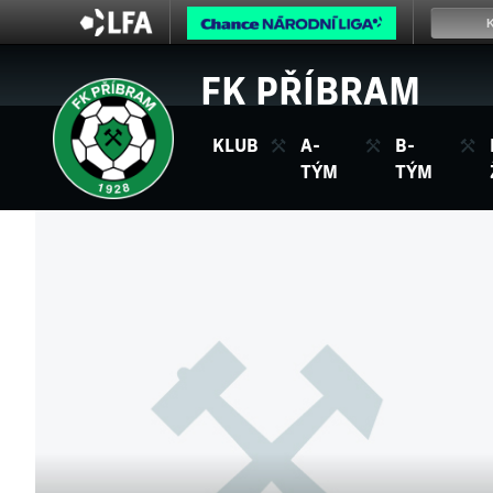
FK PŘÍBRAM
KLUB
A-
B-
TÝM
TÝM