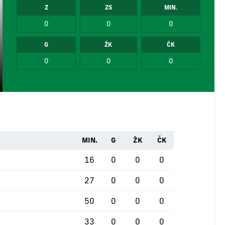
Z
ZS
MIN.
0
0
0
G
ŽK
ČK
0
0
0
MIN.
G
ŽK
ČK
16
0
0
0
27
0
0
0
50
0
0
0
33
0
0
0