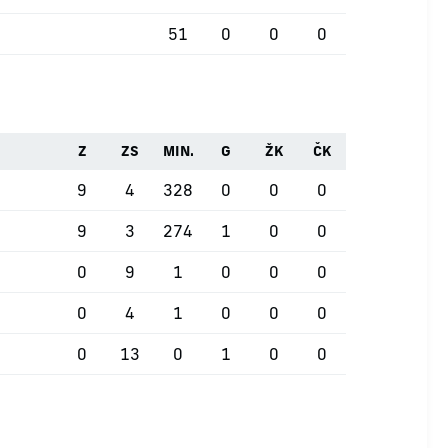
51
0
0
0
Z
ZS
MIN.
G
ŽK
ČK
9
4
328
0
0
0
9
3
274
1
0
0
0
9
1
0
0
0
0
4
1
0
0
0
0
13
0
1
0
0