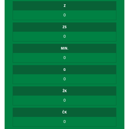
Z
0
ZS
0
MIN.
0
G
0
ŽK
0
ČK
0