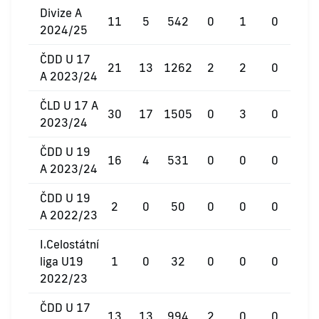
Divize A
11
5
542
0
1
0
2024/25
ČDD U 17
21
13
1262
2
2
0
A 2023/24
ČLD U 17 A
30
17
1505
0
3
0
2023/24
ČDD U 19
16
4
531
0
0
0
A 2023/24
ČDD U 19
2
0
50
0
0
0
A 2022/23
I.Celostátní
liga U19
1
0
32
0
0
0
2022/23
ČDD U 17
13
13
994
2
0
0