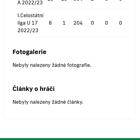
A 2022/23
I.Celostátní
liga U 17
8
1
204
0
0
0
2022/23
Fotogalerie
Nebyly nalezeny žádné fotografie.
Články o hráči
Nebyly nalezeny žádné články.