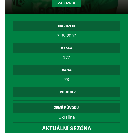
ZÁLOŽNÍK
NAROZEN
7. 8. 2007
VÝŠKA
177
VÁHA
73
PŘÍCHOD Z
ZEMĚ PŮVODU
Ukrajina
AKTUÁLNÍ SEZÓNA