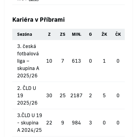
Kariéra v Příbrami
Sezóna
Z
ZS
MIN.
G
ŽK
ČK
3. česká
fotbalová
liga –
10
7
613
0
1
0
skupina A
2025/26
2. ČLD U
19
30
25
2187
2
5
0
2025/26
3.ČLD U 19
- skupina
22
9
984
3
0
0
A 2024/25