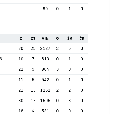
90
0
1
0
Z
ZS
MIN.
G
ŽK
ČK
30
25
2187
2
5
0
26
10
7
613
0
1
0
22
9
984
3
0
0
11
5
542
0
1
0
21
13
1262
2
2
0
30
17
1505
0
3
0
16
4
531
0
0
0