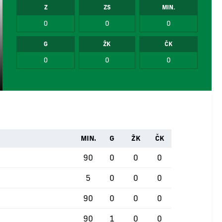
Z
ZS
MIN.
0
0
0
G
ŽK
ČK
0
0
0
MIN.
G
ŽK
ČK
90
0
0
0
5
0
0
0
90
0
0
0
90
1
0
0