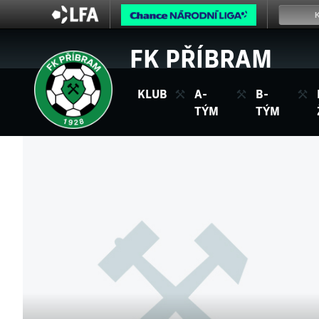
FK PŘÍBRAM
KLUB
A-
B-
TÝM
TÝM