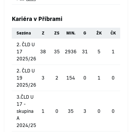
Kariéra v Příbrami
Sezóna
Z
ZS
MIN.
G
ŽK
ČK
2. ČLD U
17
38
35
2936
31
5
1
2025/26
2. ČLD U
19
3
2
154
0
1
0
2025/26
3.ČLD U
17 -
skupina
1
0
35
3
0
0
A
2024/25