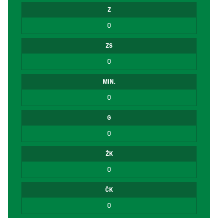
Z
0
ZS
0
MIN.
0
G
0
ŽK
0
ČK
0