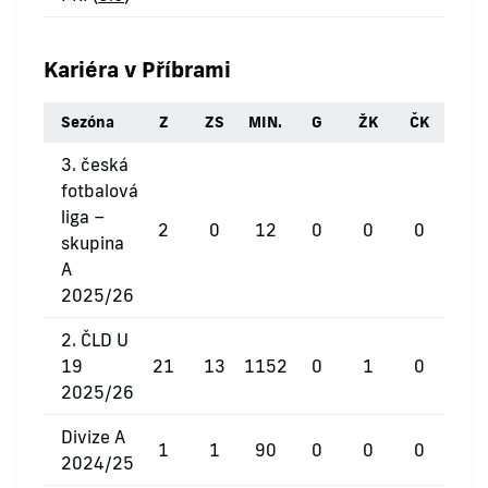
Kariéra v Příbrami
Sezóna
Z
ZS
MIN.
G
ŽK
ČK
3. česká
fotbalová
liga –
2
0
12
0
0
0
skupina
A
2025/26
2. ČLD U
19
21
13
1152
0
1
0
2025/26
Divize A
1
1
90
0
0
0
2024/25