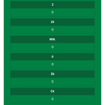
Z
0
ZS
0
MIN.
0
G
0
ŽK
0
ČK
0