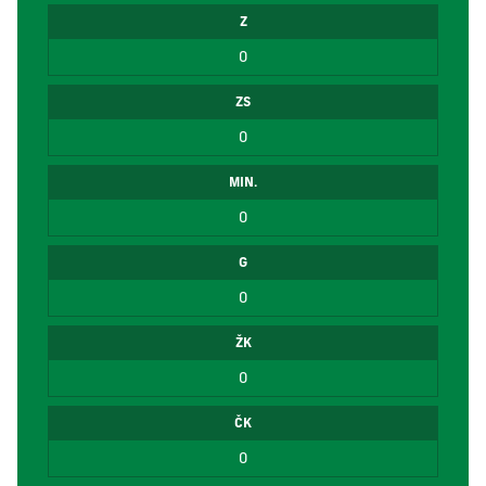
Z
0
ZS
0
MIN.
0
G
0
ŽK
0
ČK
0