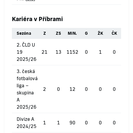
Kariéra v Příbrami
Sezóna
Z
ZS
MIN.
G
ŽK
ČK
2. ČLD U
19
21
13
1152
0
1
0
2025/26
3. česká
fotbalová
liga –
2
0
12
0
0
0
skupina
A
2025/26
Divize A
1
1
90
0
0
0
2024/25