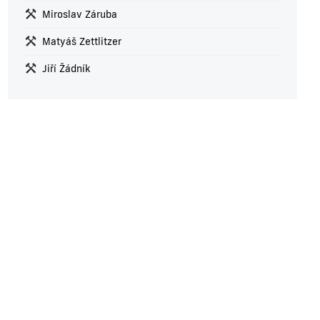
Miroslav Záruba
Matyáš Zettlitzer
Jiří Žádník