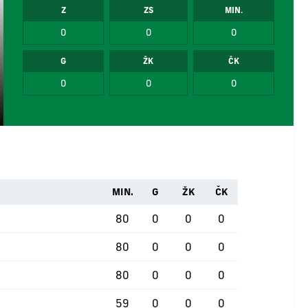
Z
ZS
MIN.
0
0
0
G
ŽK
ČK
0
0
0
MIN.
G
ŽK
ČK
80
0
0
0
80
0
0
0
80
0
0
0
59
0
0
0