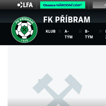
FK PŘÍBRAM
KLUB
A-
B-
TÝM
TÝM