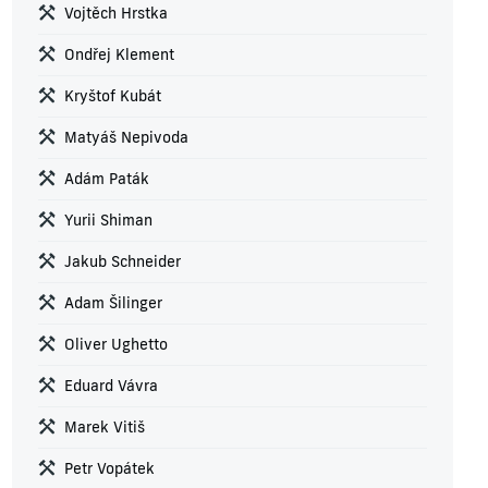
Vojtěch Hrstka
Ondřej Klement
Kryštof Kubát
Matyáš Nepivoda
Adám Paták
Yurii Shiman
Jakub Schneider
Adam Šilinger
Oliver Ughetto
Eduard Vávra
Marek Vitiš
Petr Vopátek