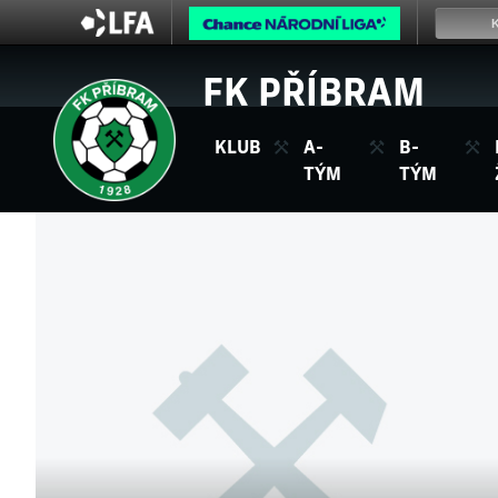
FK PŘÍBRAM
KLUB
A-
B-
TÝM
TÝM