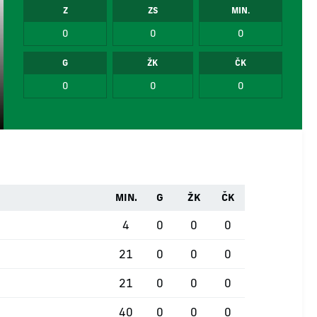
Z
ZS
MIN.
0
0
0
G
ŽK
ČK
0
0
0
MIN.
G
ŽK
ČK
4
0
0
0
21
0
0
0
21
0
0
0
40
0
0
0