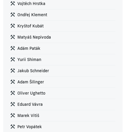
Vojtěch Hrstka
Ondřej Klement
Kryštof Kubát
Matyáš Nepivoda
Adám Paták
Yurii Shiman
Jakub Schneider
Adam Šilinger
Oliver Ughetto
Eduard Vávra
Marek Vitiš
Petr Vopátek