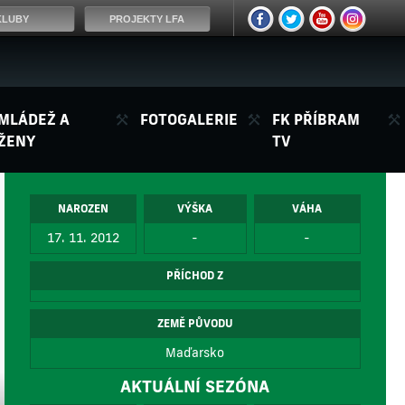
KLUBY
PROJEKTY LFA
MLÁDEŽ A
FOTOGALERIE
FK PŘÍBRAM
ŽENY
TV
NAROZEN
VÝŠKA
VÁHA
17. 11. 2012
-
-
PŘÍCHOD Z
ZEMĚ PŮVODU
Maďarsko
AKTUÁLNÍ SEZÓNA