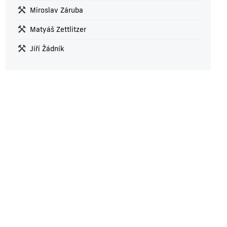
Miroslav Záruba
Matyáš Zettlitzer
Jiří Žádník