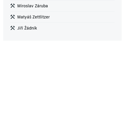
Miroslav Záruba
Matyáš Zettlitzer
Jiří Žádník