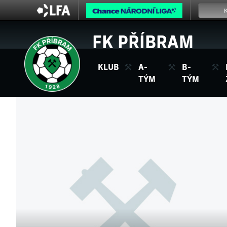
FK PŘÍBRAM
KLUB
A-
B-
TÝM
TÝM