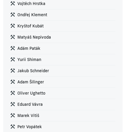
Vojtěch Hrstka
Ondřej Klement
Kryštof Kubát
Matyáš Nepivoda
Adám Paták
Yurii Shiman
Jakub Schneider
Adam Šilinger
Oliver Ughetto
Eduard Vávra
Marek Vitiš
Petr Vopátek