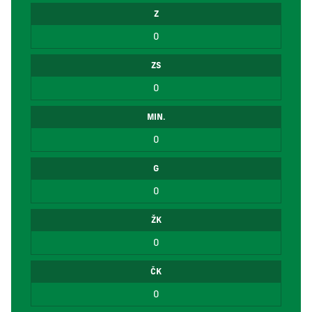
Z
0
ZS
0
MIN.
0
G
0
ŽK
0
ČK
0