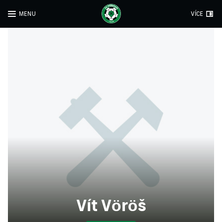
MENU
VÍCE
Vít Vöröš