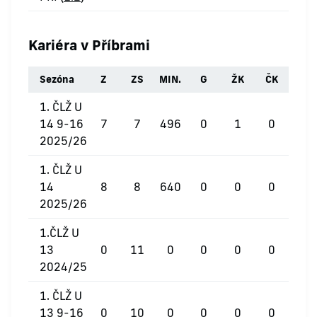
Kariéra v Příbrami
Sezóna
Z
ZS
MIN.
G
ŽK
ČK
1. ČLŽ U
14 9-16
7
7
496
0
1
0
2025/26
1. ČLŽ U
14
8
8
640
0
0
0
2025/26
1.ČLŽ U
13
0
11
0
0
0
0
2024/25
1. ČLŽ U
13 9-16
0
10
0
0
0
0