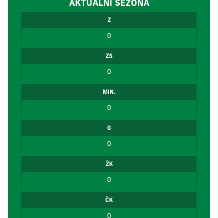
AKTUÁLNÍ SEZÓNA
Z
0
ZS
0
MIN.
0
G
0
ŽK
0
ČK
0