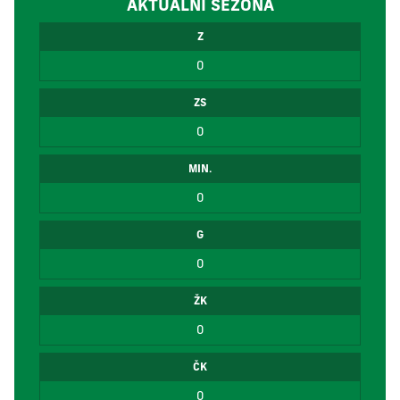
AKTUÁLNÍ SEZÓNA
Z
0
ZS
0
MIN.
0
G
0
ŽK
0
ČK
0