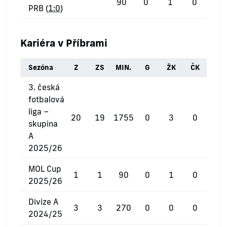
90
0
1
0
PRB (
1:0
)
Kariéra v Příbrami
Sezóna
Z
ZS
MIN.
G
ŽK
ČK
3. česká
fotbalová
liga –
20
19
1755
0
3
0
skupina
A
2025/26
MOL Cup
1
1
90
0
1
0
2025/26
Divize A
3
3
270
0
0
0
2024/25