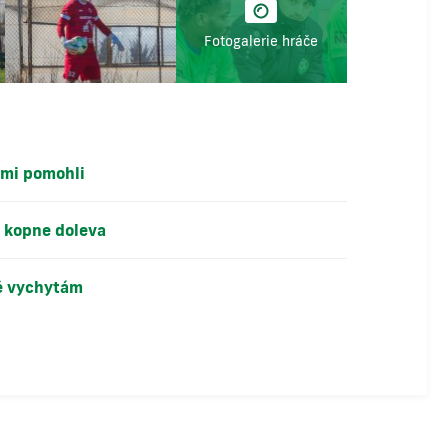
Fotogalerie hráče
 mi pomohli
u kopne doleva
ě vychytám