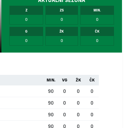
AKTUÁLNÍ SEZÓNA
Z
ZS
MIN.
0
0
0
G
ŽK
ČK
0
0
0
MIN.
VG
ŽK
ČK
90
0
0
0
90
0
0
0
90
0
0
0
90
0
0
0