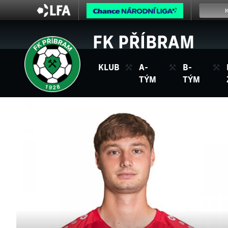
FK PŘÍBRAM
KLUB
A-
B-
TÝM
TÝM