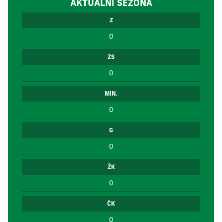
AKTUÁLNÍ SEZÓNA
Z
0
ZS
0
MIN.
0
G
0
ŽK
0
ČK
0