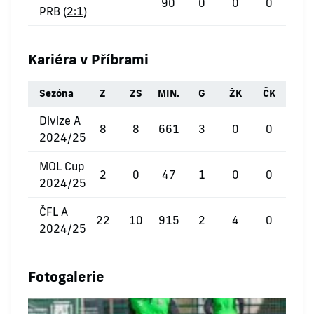
90
0
0
0
PRB (
2:1
)
Kariéra v Příbrami
Sezóna
Z
ZS
MIN.
G
ŽK
ČK
Divize A
8
8
661
3
0
0
2024/25
MOL Cup
2
0
47
1
0
0
2024/25
ČFL A
22
10
915
2
4
0
2024/25
Fotogalerie