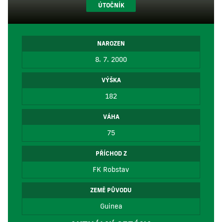
ÚTOČNÍK
NAROZEN
8. 7. 2000
VÝŠKA
182
VÁHA
75
PŘÍCHOD Z
FK Robstav
ZEMĚ PŮVODU
Guinea