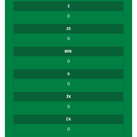
Z
0
ZS
0
MIN.
0
G
0
ŽK
0
ČK
0