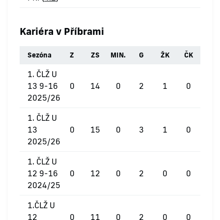
Kariéra v Příbrami
Sezóna
Z
ZS
MIN.
G
ŽK
ČK
1. ČLŽ U
13 9-16
0
14
0
2
1
0
2025/26
1. ČLŽ U
13
0
15
0
3
1
0
2025/26
1. ČLŽ U
12 9-16
0
12
0
2
0
0
2024/25
1.ČLŽ U
12
0
11
0
2
0
0