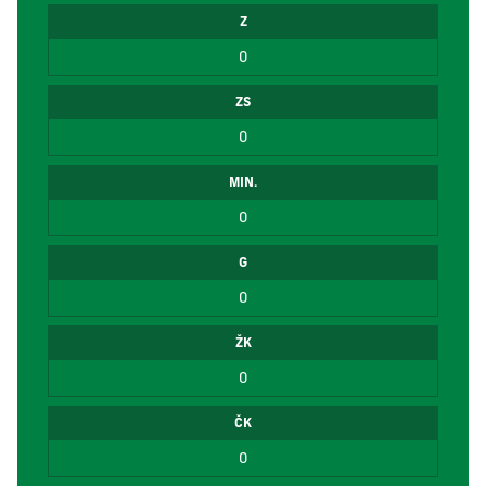
Z
0
ZS
0
MIN.
0
G
0
ŽK
0
ČK
0