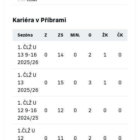
Kariéra v Příbrami
Sezóna
Z
ZS
MIN.
G
ŽK
ČK
1. ČLŽ U
13 9-16
0
14
0
2
1
0
2025/26
1. ČLŽ U
13
0
15
0
3
1
0
2025/26
1. ČLŽ U
12 9-16
0
12
0
2
0
0
2024/25
1.ČLŽ U
12
0
11
0
2
0
0