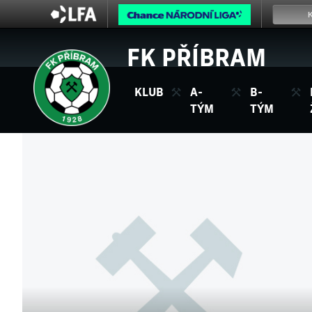
FK PŘÍBRAM
KLUB
A-
B-
TÝM
TÝM