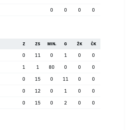
0
0
0
0
Z
ZS
MIN.
G
ŽK
ČK
0
11
0
1
0
0
1
1
80
0
0
0
0
15
0
11
0
0
0
12
0
1
0
0
0
15
0
2
0
0