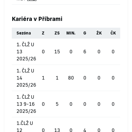
Kariéra v Příbrami
Sezóna
Z
ZS
MIN.
G
ŽK
ČK
1. ČLŽ U
13
0
15
0
6
0
0
2025/26
1. ČLŽ U
14
1
1
80
0
0
0
2025/26
1. ČLŽ U
13 9-16
0
5
0
0
0
0
2025/26
1.ČLŽ U
12
0
13
0
4
0
0