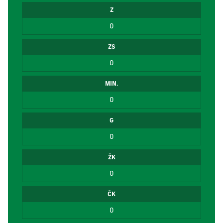
Z
0
ZS
0
MIN.
0
G
0
ŽK
0
ČK
0