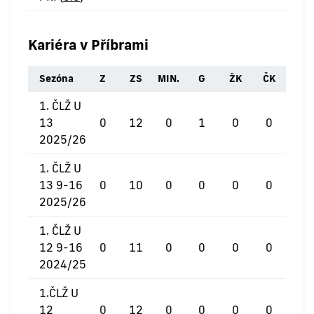
Kariéra v Příbrami
Sezóna
Z
ZS
MIN.
G
ŽK
ČK
1. ČLŽ U
13
0
12
0
1
0
0
2025/26
1. ČLŽ U
13 9-16
0
10
0
0
0
0
2025/26
1. ČLŽ U
12 9-16
0
11
0
0
0
0
2024/25
1.ČLŽ U
12
0
12
0
0
0
0