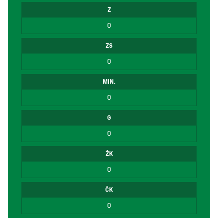
Z
0
ZS
0
MIN.
0
G
0
ŽK
0
ČK
0