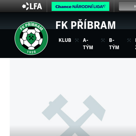
FK PŘÍBRAM
KLUB
A-
B-
TÝM
TÝM