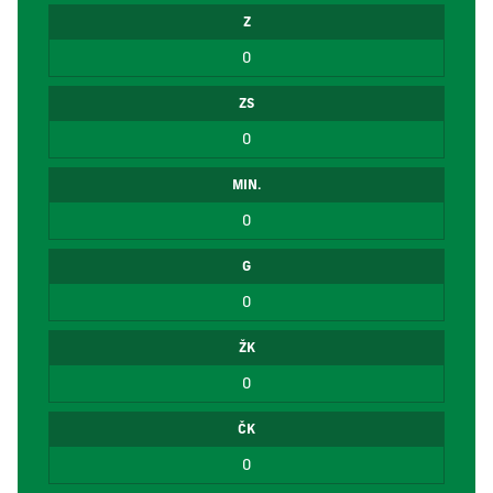
Z
0
ZS
0
MIN.
0
G
0
ŽK
0
ČK
0