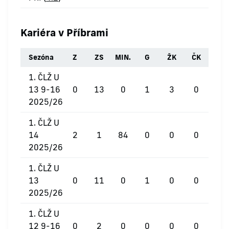
Kariéra v Příbrami
Sezóna
Z
ZS
MIN.
G
ŽK
ČK
1. ČLŽ U
13 9-16
0
13
0
1
3
0
2025/26
1. ČLŽ U
14
2
1
84
0
0
0
2025/26
1. ČLŽ U
13
0
11
0
1
0
0
2025/26
1. ČLŽ U
12 9-16
0
2
0
0
0
0