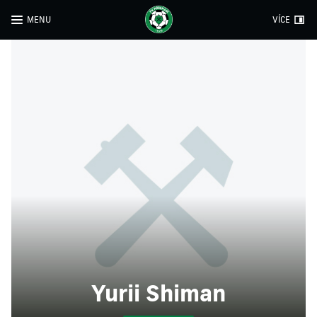
MENU
VÍCE
Yurii Shiman