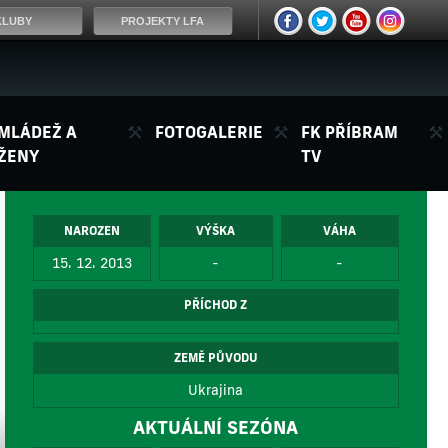
KLUBY
PROJEKTY LFA
MLÁDEŽ A
FOTOGALERIE
FK PŘÍBRAM
ŽENY
TV
NAROZEN
VÝŠKA
VÁHA
15. 12. 2013
-
-
PŘÍCHOD Z
ZEMĚ PŮVODU
Ukrajina
AKTUÁLNÍ SEZÓNA