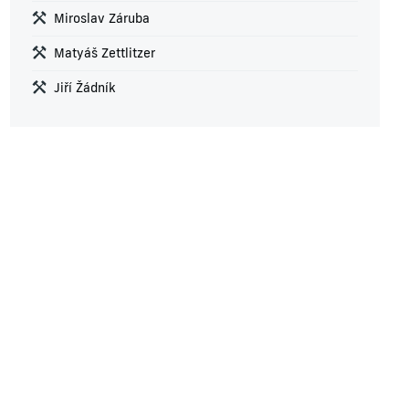
Miroslav Záruba
Matyáš Zettlitzer
Jiří Žádník