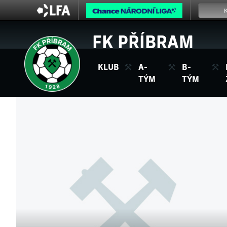
FK PŘÍBRAM
KLUB
A-
B-
TÝM
TÝM