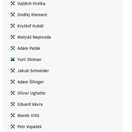
Vojtěch Hrstka
Ondřej Klement
Kryštof Kubát
Matyáš Nepivoda
Adám Paták
Yurii Shiman
Jakub Schneider
Adam Šilinger
Oliver Ughetto
Eduard Vávra
Marek Vitiš
Petr Vopátek