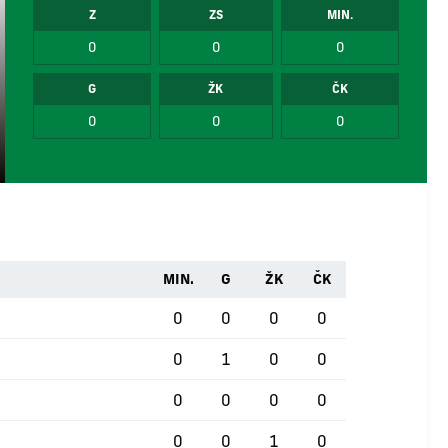
Z
ZS
MIN.
0
0
0
G
ŽK
ČK
0
0
0
MIN.
G
ŽK
ČK
0
0
0
0
0
1
0
0
0
0
0
0
0
0
1
0