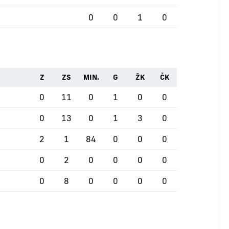
0
0
1
0
Z
ZS
MIN.
G
ŽK
ČK
0
11
0
1
0
0
0
13
0
1
3
0
2
1
84
0
0
0
0
2
0
0
0
0
0
8
0
0
0
0