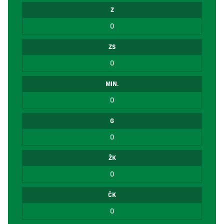
Z
0
ZS
0
MIN.
0
G
0
ŽK
0
ČK
0