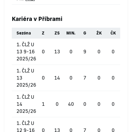
Kariéra v Příbrami
Sezóna
Z
ZS
MIN.
G
ŽK
ČK
1. ČLŽ U
13 9-16
0
13
0
9
0
0
2025/26
1. ČLŽ U
13
0
14
0
7
0
0
2025/26
1. ČLŽ U
14
1
0
40
0
0
0
2025/26
1. ČLŽ U
12 9-16
0
13
0
7
0
0