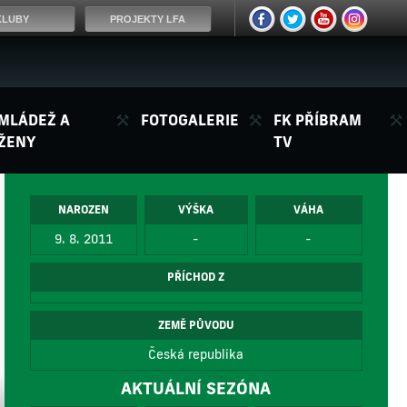
KLUBY
PROJEKTY LFA
MLÁDEŽ A
FOTOGALERIE
FK PŘÍBRAM
ŽENY
TV
NAROZEN
VÝŠKA
VÁHA
9. 8. 2011
-
-
PŘÍCHOD Z
ZEMĚ PŮVODU
Česká republika
AKTUÁLNÍ SEZÓNA