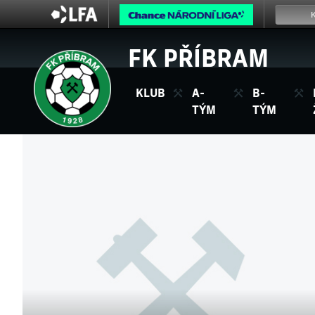
FK PŘÍBRAM
KLUB
A-
B-
TÝM
TÝM