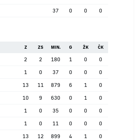
37
0
0
0
Z
ZS
MIN.
G
ŽK
ČK
2
2
180
1
0
0
1
0
37
0
0
0
13
11
879
6
1
0
10
9
630
0
1
0
1
0
35
0
0
0
1
0
11
0
0
0
13
12
899
4
1
0