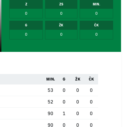
Z
ZS
MIN.
0
0
0
G
ŽK
ČK
0
0
0
MIN.
G
ŽK
ČK
53
0
0
0
52
0
0
0
90
1
0
0
90
0
0
0