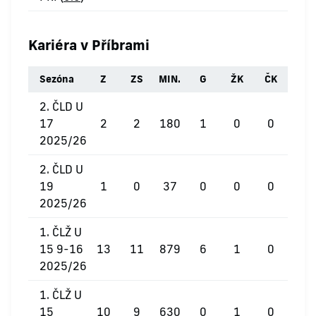
Kariéra v Příbrami
Sezóna
Z
ZS
MIN.
G
ŽK
ČK
2. ČLD U
17
2
2
180
1
0
0
2025/26
2. ČLD U
19
1
0
37
0
0
0
2025/26
1. ČLŽ U
15 9-16
13
11
879
6
1
0
2025/26
1. ČLŽ U
15
10
9
630
0
1
0