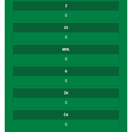
Z
0
ZS
0
MIN.
0
G
0
ŽK
0
ČK
0