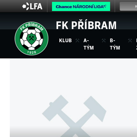
FK PŘÍBRAM
KLUB
A-
B-
TÝM
TÝM