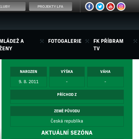
KLUBY
PROJEKTY LFA
MLÁDEŽ A
FOTOGALERIE
FK PŘÍBRAM
ŽENY
TV
NAROZEN
VÝŠKA
VÁHA
9. 8. 2011
-
-
PŘÍCHOD Z
ZEMĚ PŮVODU
Česká republika
AKTUÁLNÍ SEZÓNA