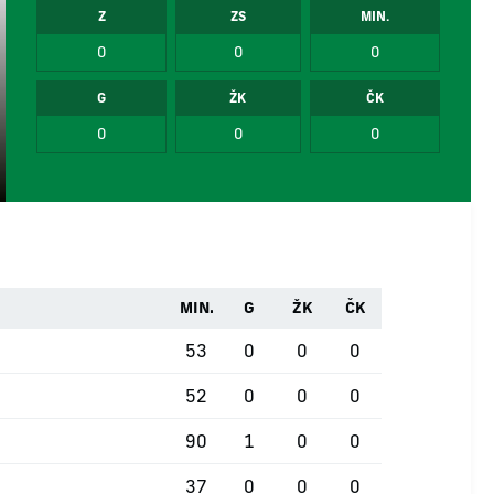
Z
ZS
MIN.
0
0
0
G
ŽK
ČK
0
0
0
MIN.
G
ŽK
ČK
53
0
0
0
52
0
0
0
90
1
0
0
37
0
0
0