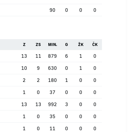
90
0
0
0
Z
ZS
MIN.
G
ŽK
ČK
13
11
879
6
1
0
10
9
630
0
1
0
2
2
180
1
0
0
1
0
37
0
0
0
13
13
992
3
0
0
1
0
35
0
0
0
1
0
11
0
0
0