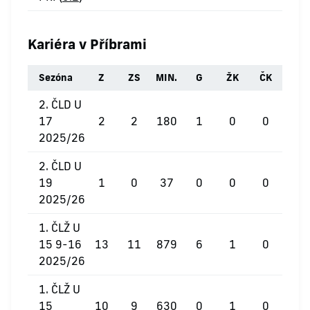
Kariéra v Příbrami
Sezóna
Z
ZS
MIN.
G
ŽK
ČK
2. ČLD U
17
2
2
180
1
0
0
2025/26
2. ČLD U
19
1
0
37
0
0
0
2025/26
1. ČLŽ U
15 9-16
13
11
879
6
1
0
2025/26
1. ČLŽ U
15
10
9
630
0
1
0