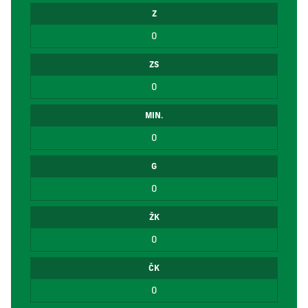
Z
0
ZS
0
MIN.
0
G
0
ŽK
0
ČK
0