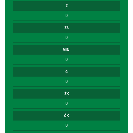
Z
0
ZS
0
MIN.
0
G
0
ŽK
0
ČK
0