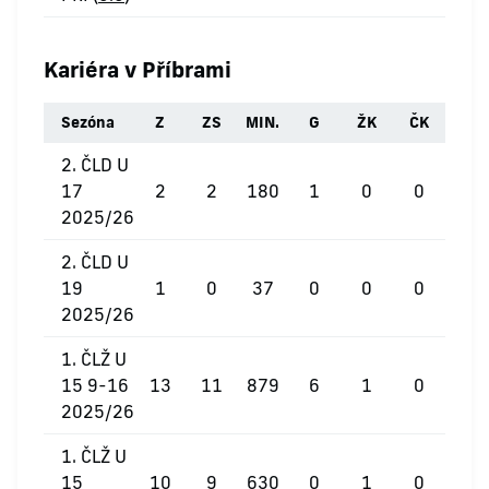
Kariéra v Příbrami
Sezóna
Z
ZS
MIN.
G
ŽK
ČK
2. ČLD U
17
2
2
180
1
0
0
2025/26
2. ČLD U
19
1
0
37
0
0
0
2025/26
1. ČLŽ U
15 9-16
13
11
879
6
1
0
2025/26
1. ČLŽ U
15
10
9
630
0
1
0