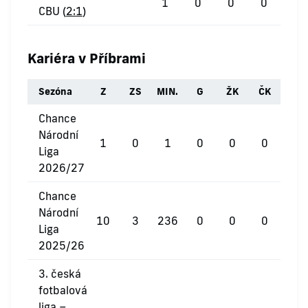
1
0
0
0
CBU (
2:1
)
Kariéra v Příbrami
Sezóna
Z
ZS
MIN.
G
ŽK
ČK
Chance
Národní
1
0
1
0
0
0
Liga
2026/27
Chance
Národní
10
3
236
0
0
0
Liga
2025/26
3. česká
fotbalová
liga –