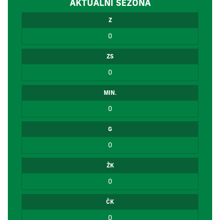
AKTUÁLNÍ SEZÓNA
Z
0
ZS
0
MIN.
0
G
0
ŽK
0
ČK
0