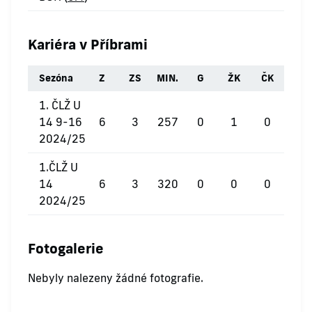
Kariéra v Příbrami
Sezóna
Z
ZS
MIN.
G
ŽK
ČK
1. ČLŽ U
14 9-16
6
3
257
0
1
0
2024/25
1.ČLŽ U
14
6
3
320
0
0
0
2024/25
Fotogalerie
Nebyly nalezeny žádné fotografie.