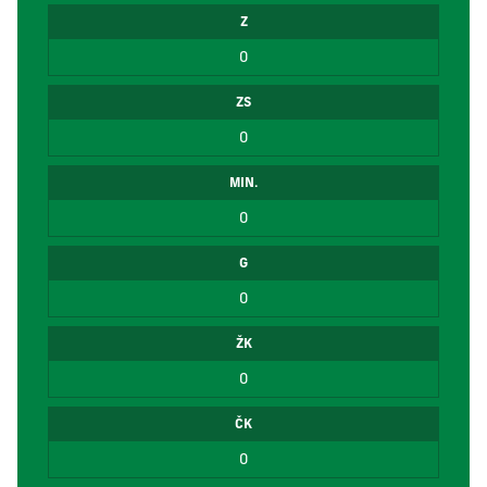
Z
0
ZS
0
MIN.
0
G
0
ŽK
0
ČK
0